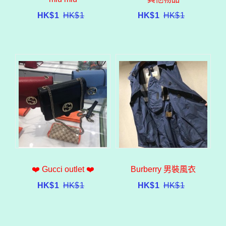
HK$
1
HK$
1
HK$
1
HK$
1
❤️ Gucci outlet ❤️
Burberry 男裝風衣
HK$
1
HK$
1
HK$
1
HK$
1