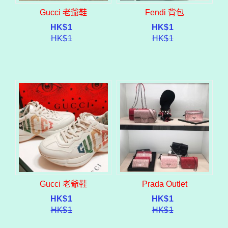
Gucci 老爺鞋
Fendi 背包
HK$
1
HK$
1
HK$
1
HK$
1
Gucci 老爺鞋
Prada Outlet
HK$
1
HK$
1
HK$
1
HK$
1