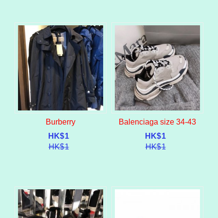
Burberry
Balenciaga size 34-43
HK$
1
HK$
1
HK$
1
HK$
1