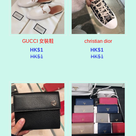
GUCCI 女裝鞋
christian dior
HK$
1
HK$
1
HK$
1
HK$
1