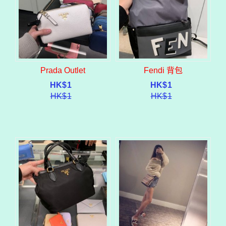
Prada Outlet
Fendi 背包
HK$
1
HK$
1
HK$
1
HK$
1